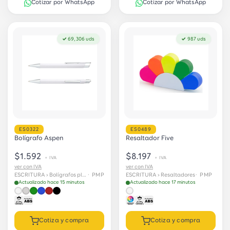
Cotizar por WhatsApp
Cotizar por WhatsApp
✓ 69,306 uds
✓ 987 uds
ES0322
ES0489
Bolígrafo Aspen
Resaltador Five
$1.592
$8.197
+ IVA
+ IVA
ver con IVA
ver con IVA
ESCRITURA › Bolígrafos plásticos
· PMP
ESCRITURA › Resaltadores
· PMP
Actualizado hace 15 minutos
Actualizado hace 17 minutos
Cotiza y compra
Cotiza y compra