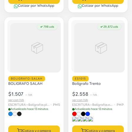
Cotizar por WhatsApp
Cotizar por WhatsApp
✓ 798 uds
✓ 29,872 uds
📦
📦
BOLIGRAFO-SALAH
ES1015
BOLIGRAFO SALAH
Bolígrafo Trento
$1.507
$2.558
+ IVA
+ IVA
ver con IVA
ver con IVA
ESCRITURA › Bolígrafos plásticos
· PMS
ESCRITURA › Bolígrafos ecológicos
· PMP
Actualizado hace 13 minutos
Actualizado hace 12 minutos
Cotiza y compra
Cotiza y compra