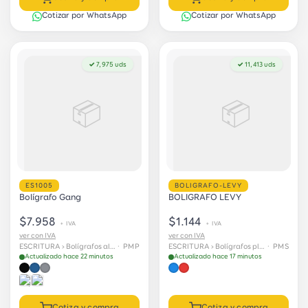
Cotizar por WhatsApp
Cotizar por WhatsApp
✓ 7,975 uds
✓ 11,413 uds
📦
📦
ES1005
BOLIGRAFO-LEVY
Bolígrafo Gang
BOLIGRAFO LEVY
$7.958
$1.144
+ IVA
+ IVA
ver con IVA
ver con IVA
ESCRITURA › Bolígrafos aluminio
· PMP
ESCRITURA › Bolígrafos plásticos
· PMS
Actualizado hace 22 minutos
Actualizado hace 17 minutos
Cotiza y compra
Cotiza y compra