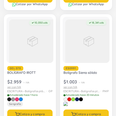
Cotizar por WhatsApp
Cotizar por WhatsApp
✓ 10,050 uds
✓ 18,341 uds
📦
📦
GEL 070
ES0991
BOLÍGRAFO IROTT
Bolígrafo Siena sólido
$2.959
$1.003
+ IVA
+ IVA
ver con IVA
ver con IVA
ESCRITURA › Bolígrafos plásticos
· OP
ESCRITURA › Bolígrafos plásticos
· PMP
Actualizado hace 1 hora
Actualizado hace 20 minutos
Serigrafía
Cotiza y compra
Cotiza y compra