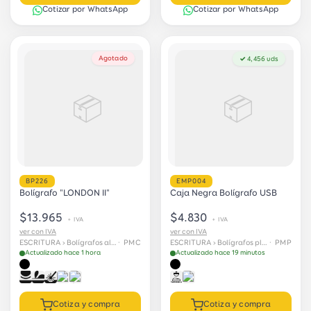
Cotizar por WhatsApp
Cotizar por WhatsApp
Agotado
✓ 4,456 uds
📦
📦
BP226
EMP004
Bolígrafo "LONDON II"
Caja Negra Bolígrafo USB
$13.965
$4.830
+ IVA
+ IVA
ver con IVA
ver con IVA
ESCRITURA › Bolígrafos aluminio
· PMC
ESCRITURA › Bolígrafos plásticos
· PMP
Actualizado hace 1 hora
Actualizado hace 19 minutos
Cotiza y compra
Cotiza y compra