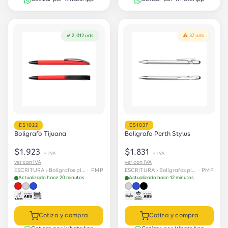
✓ 2,012 uds
⚠ 37 uds
ES1022
ES1037
Boligrafo Tijuana
Boligrafo Perth Stylus
$1.923
$1.831
+ IVA
+ IVA
ver con IVA
ver con IVA
ESCRITURA › Bolígrafos plásticos
· PMP
ESCRITURA › Bolígrafos plásticos
· PMP
Actualizado hace 20 minutos
Actualizado hace 12 minutos
Cotiza y compra
Cotiza y compra