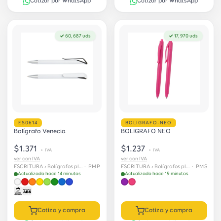
Cotizar por WhatsApp
Cotizar por WhatsApp
✓ 60,687 uds
✓ 17,970 uds
ES0614
BOLIGRAFO-NEO
Bolígrafo Venecia
BOLIGRAFO NEO
$1.371
$1.237
+ IVA
+ IVA
ver con IVA
ver con IVA
ESCRITURA › Bolígrafos plásticos
· PMP
ESCRITURA › Bolígrafos plásticos
· PMS
Actualizado hace 14 minutos
Actualizado hace 19 minutos
Cotiza y compra
Cotiza y compra