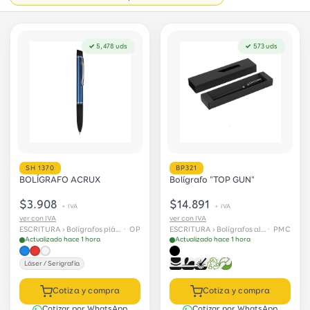
✓ 5,478 uds
✓ 573 uds
SH 1370
BP321
BOLÍGRAFO ACRUX
Bolígrafo "TOP GUN"
$3.908
$14.891
+ IVA
+ IVA
ver con IVA
ver con IVA
ESCRITURA › Bolígrafos plásticos
· OP
ESCRITURA › Bolígrafos aluminio
· PMC
Actualizado hace 1 hora
Actualizado hace 1 hora
Láser / Serigrafía
Cotiza y compra
Cotiza y compra
Cotizar por WhatsApp
Cotizar por WhatsApp