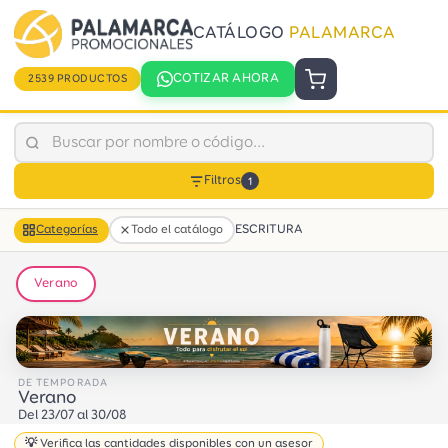
CATÁLOGO
PALAMARCA
COTIZAR AHORA
2539 PRODUCTOS
Filtros
1
ESCRITURA
Categorías
Todo el catálogo
Verano
DE TEMPORADA
Verano
Del 23/07 al 30/08
💡 Verifica las cantidades disponibles con un asesor