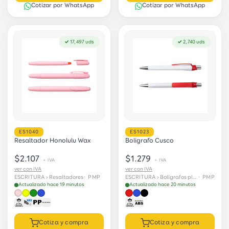
Cotizar por WhatsApp
Cotizar por WhatsApp
✓ 17,497 uds
✓ 2,740 uds
ES1040
ES1023
Resaltador Honolulu Wax
Boligrafo Cusco
$2.107
$1.279
+ IVA
+ IVA
ver con IVA
ver con IVA
ESCRITURA › Resaltadores
· PMP
ESCRITURA › Bolígrafos plásticos
· PMP
Actualizado hace 19 minutos
Actualizado hace 20 minutos
Cotiza y compra
Cotiza y compra