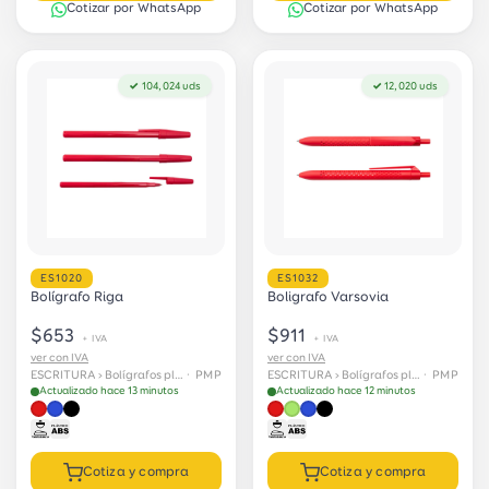
Cotizar por WhatsApp
Cotizar por WhatsApp
✓ 104,024 uds
✓ 12,020 uds
ES1020
ES1032
Bolígrafo Riga
Boligrafo Varsovia
$653
$911
+ IVA
+ IVA
ver con IVA
ver con IVA
ESCRITURA › Bolígrafos plásticos
· PMP
ESCRITURA › Bolígrafos plásticos
· PMP
Actualizado hace 13 minutos
Actualizado hace 12 minutos
Cotiza y compra
Cotiza y compra