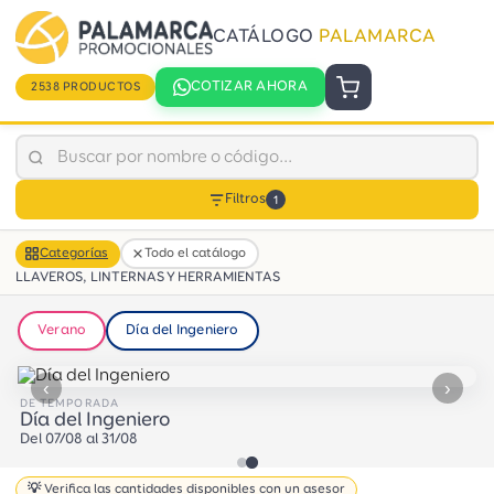
CATÁLOGO
PALAMARCA
COTIZAR AHORA
2538 PRODUCTOS
Filtros
1
Categorías
Todo el catálogo
LLAVEROS, LINTERNAS Y HERRAMIENTAS
Verano
Día del Ingeniero
‹
›
DE TEMPORADA
Día del Ingeniero
Del 07/08 al 31/08
💡 Verifica las cantidades disponibles con un asesor