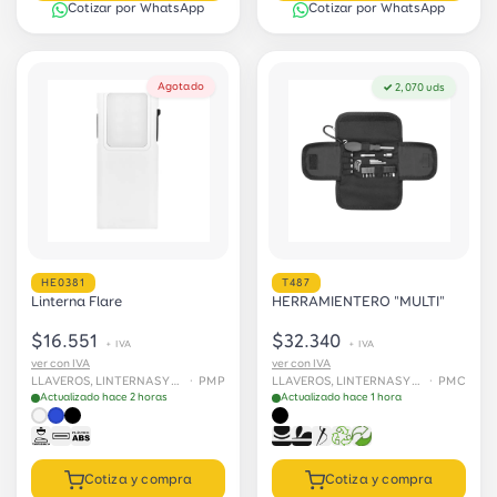
Cotizar por WhatsApp
Cotizar por WhatsApp
Agotado
✓ 2,070 uds
HE0381
T487
Linterna Flare
HERRAMIENTERO "MULTI"
$16.551
$32.340
+ IVA
+ IVA
ver con IVA
ver con IVA
LLAVEROS, LINTERNAS Y HERRAMIENTAS
· PMP
LLAVEROS, LINTERNAS Y HERRAMIENTAS
· PMC
Actualizado hace 2 horas
Actualizado hace 1 hora
Cotiza y compra
Cotiza y compra