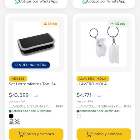
Cotizar por WhatsApp
Cotizar por WhatsApp
⚠ 68 uds
✓ 432 uds
DÍA DEL INGENIERO
HE0263
LLAVERO-MOLA
Set Herramientas Tool 24
LLAVERO MOLA
$43.599
$4.771
+ IVA
+ IVA
ver con IVA
ver con IVA
LLAVEROS, LINTERNAS Y HERRAMIENTAS
· PMP
LLAVEROS, LINTERNAS Y HERRAMIENTAS
· PMS
Actualizado hace 27 minutos
Actualizado hace 30 minutos
Cotiza y compra
Cotiza y compra