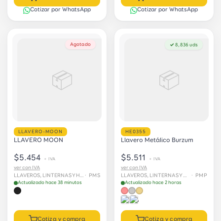
Cotizar por WhatsApp
Cotizar por WhatsApp
Agotado
✓ 8,836 uds
📦
📦
LLAVERO-MOON
HE0355
LLAVERO MOON
Llavero Metálico Burzum
$5.454
$5.511
+ IVA
+ IVA
ver con IVA
ver con IVA
LLAVEROS, LINTERNAS Y HERRAMIENTAS
· PMS
LLAVEROS, LINTERNAS Y HERRAMIENTAS
· PMP
Actualizado hace 38 minutos
Actualizado hace 2 horas
Cotiza y compra
Cotiza y compra