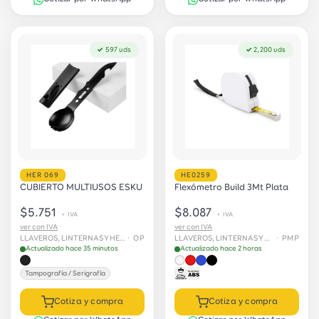
✓ 597 uds
✓ 2,200 uds
HER 069
HE0259
CUBIERTO MULTIUSOS ESKU
Flexómetro Build 3Mt Plata
$5.751
$8.087
+ IVA
+ IVA
ver con IVA
ver con IVA
LLAVEROS, LINTERNAS Y HERRAMIENTAS
· OP
LLAVEROS, LINTERNAS Y HERRAMIENTAS
· PMP
Actualizado hace 35 minutos
Actualizado hace 2 horas
Tampografía / Serigrafía
Cotiza y compra
Cotiza y compra