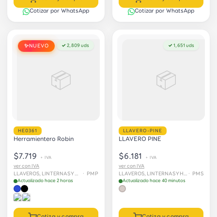
Cotizar por WhatsApp
Cotizar por WhatsApp
NUEVO
✓ 2,809 uds
✓ 1,651 uds
✨
📦
📦
HE0361
LLAVERO-PINE
Herramientero Robin
LLAVERO PINE
$7.719
$6.181
+ IVA
+ IVA
ver con IVA
ver con IVA
LLAVEROS, LINTERNAS Y HERRAMIENTAS
· PMP
LLAVEROS, LINTERNAS Y HERRAMIENTAS
· PMS
Actualizado hace 2 horas
Actualizado hace 40 minutos
Cotiza y compra
Cotiza y compra