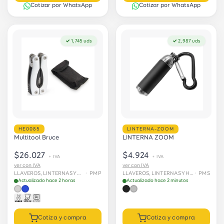
Cotizar por WhatsApp
Cotizar por WhatsApp
✓ 1,745 uds
✓ 2,987 uds
HE0085
LINTERNA-ZOOM
Multitool Bruce
LINTERNA ZOOM
$26.027
$4.924
+ IVA
+ IVA
ver con IVA
ver con IVA
LLAVEROS, LINTERNAS Y HERRAMIENTAS
· PMP
LLAVEROS, LINTERNAS Y HERRAMIENTAS
· PMS
Actualizado hace 2 horas
Actualizado hace 2 minutos
Cotiza y compra
Cotiza y compra