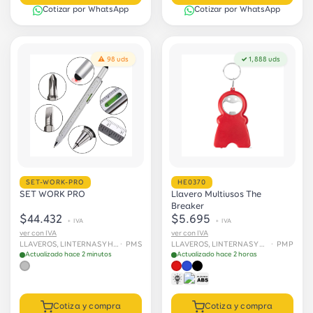
Cotizar por WhatsApp
Cotizar por WhatsApp
⚠ 98 uds
✓ 1,888 uds
SET-WORK-PRO
HE0370
SET WORK PRO
Llavero Multiusos The
Breaker
$44.432
$5.695
+ IVA
+ IVA
ver con IVA
ver con IVA
LLAVEROS, LINTERNAS Y HERRAMIENTAS
· PMS
LLAVEROS, LINTERNAS Y HERRAMIENTAS
· PMP
Actualizado hace 2 minutos
Actualizado hace 2 horas
Cotiza y compra
Cotiza y compra