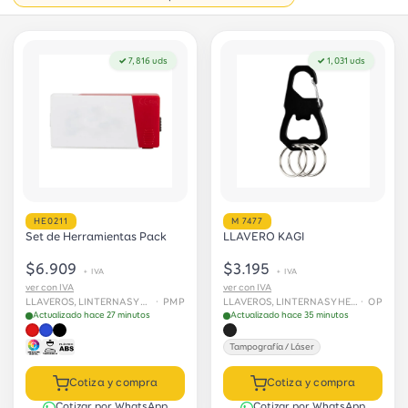
✓ 7,816 uds
✓ 1,031 uds
HE0211
M 7477
Set de Herramientas Pack
LLAVERO KAGI
$6.909
$3.195
+ IVA
+ IVA
ver con IVA
ver con IVA
LLAVEROS, LINTERNAS Y HERRAMIENTAS
· PMP
LLAVEROS, LINTERNAS Y HERRAMIENTAS
· OP
Actualizado hace 27 minutos
Actualizado hace 35 minutos
Tampografía / Láser
Cotiza y compra
Cotiza y compra
Cotizar por WhatsApp
Cotizar por WhatsApp