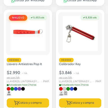
Cotizar por WhatsApp
Cotizar por WhatsApp
NUEVO
✓ 5,653 uds
✓ 8,826 uds
✨
HE0366
HE0002
Llavero Antiestres Pop It
Calibrador Key
$2.990
$3.846
+ IVA
+ IVA
ver con IVA
ver con IVA
LLAVEROS, LINTERNAS Y HERRAMIENTAS
· PMP
LLAVEROS, LINTERNAS Y HERRAMIENTAS
· PMP
Actualizado hace 2 horas
Actualizado hace 2 horas
Cotiza y compra
Cotiza y compra