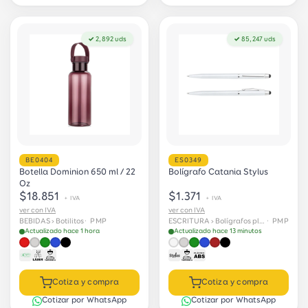
✓ 2,892 uds
✓ 85,247 uds
BE0404
ES0349
Botella Dominion 650 ml / 22
Bolígrafo Catania Stylus
Oz
$18.851
$1.371
+ IVA
+ IVA
ver con IVA
ver con IVA
BEBIDAS › Botilitos
· PMP
ESCRITURA › Bolígrafos plásticos
· PMP
Actualizado hace 1 hora
Actualizado hace 13 minutos
Cotiza y compra
Cotiza y compra
Cotizar por WhatsApp
Cotizar por WhatsApp