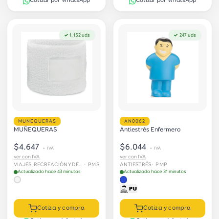
Cotizar por WhatsApp
Cotizar por WhatsApp
✓ 1,152 uds
✓ 247 uds
MUNEQUERAS
AN0062
MUÑEQUERAS
Antiestrés Enfermero
$4.647
$6.044
+ IVA
+ IVA
ver con IVA
ver con IVA
VIAJES, RECREACIÓN Y DEPORTES
· PMS
ANTIESTRÉS
· PMP
Actualizado hace 43 minutos
Actualizado hace 31 minutos
Cotiza y compra
Cotiza y compra