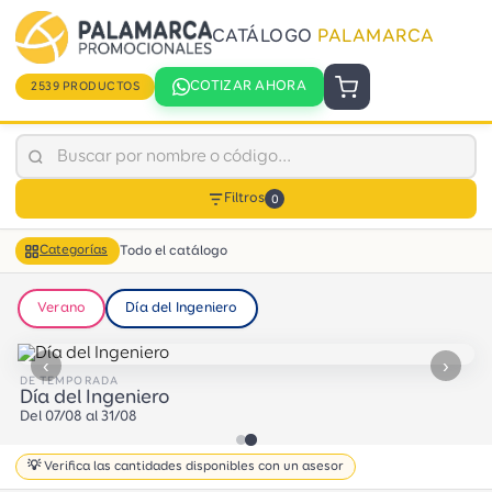
CATÁLOGO
PALAMARCA
COTIZAR AHORA
2539 PRODUCTOS
Filtros
0
Todo el catálogo
Categorías
Verano
Día del Ingeniero
‹
›
DE TEMPORADA
Día del Ingeniero
Del 07/08 al 31/08
💡 Verifica las cantidades disponibles con un asesor