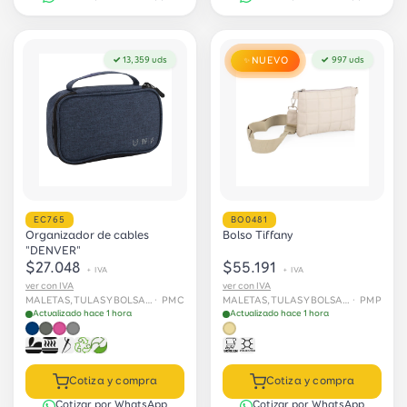
✓ 13,359 uds
NUEVO
✓ 997 uds
✨
EC765
BO0481
Organizador de cables
Bolso Tiffany
"DENVER"
$27.048
$55.191
+ IVA
+ IVA
ver con IVA
ver con IVA
MALETAS, TULAS Y BOLSAS › Organizadores
· PMC
MALETAS, TULAS Y BOLSAS › Organizadores
· PMP
Actualizado hace 1 hora
Actualizado hace 1 hora
Cotiza y compra
Cotiza y compra
Cotizar por WhatsApp
Cotizar por WhatsApp