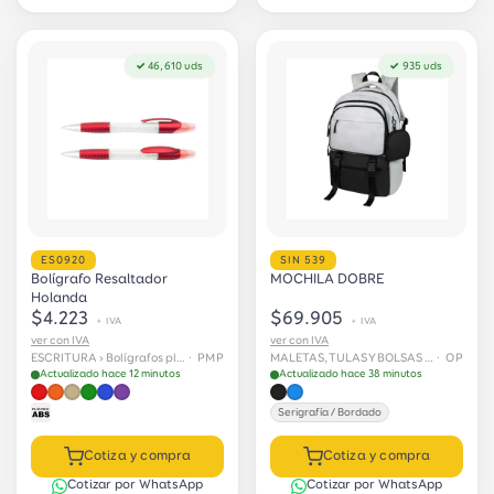
✓ 46,610 uds
✓ 935 uds
ES0920
SIN 539
Bolígrafo Resaltador
MOCHILA DOBRE
Holanda
$4.223
$69.905
+ IVA
+ IVA
ver con IVA
ver con IVA
ESCRITURA › Bolígrafos plásticos
· PMP
MALETAS, TULAS Y BOLSAS › Maletas
· OP
Actualizado hace 12 minutos
Actualizado hace 38 minutos
Serigrafía / Bordado
Cotiza y compra
Cotiza y compra
Cotizar por WhatsApp
Cotizar por WhatsApp