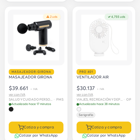
⚠ 2 uds
✓ 4,755 uds
MASAJEADOR-GIRONA
PRO 401
MASAJEADOR GIRONA
VENTILADOR AIR
$39.661
$30.137
+ IVA
+ IVA
ver con IVA
ver con IVA
SALUD Y CUIDADO PERSONAL › Cuidado personal
· PMS
VIAJES, RECREACIÓN Y DEPORTES › Recreación y viajes
· OP
Actualizado hace 17 minutos
Actualizado hace 38 minutos
Serigrafía
Cotiza y compra
Cotiza y compra
Cotizar por WhatsApp
Cotizar por WhatsApp