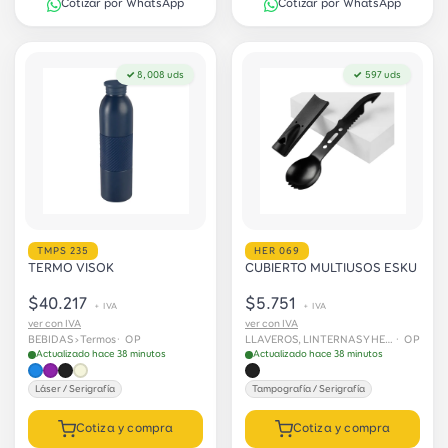
Cotizar por WhatsApp
Cotizar por WhatsApp
✓ 8,008 uds
✓ 597 uds
TMPS 235
HER 069
TERMO VISOK
CUBIERTO MULTIUSOS ESKU
$40.217
$5.751
+ IVA
+ IVA
ver con IVA
ver con IVA
BEBIDAS › Termos
· OP
LLAVEROS, LINTERNAS Y HERRAMIENTAS
· OP
Actualizado hace 38 minutos
Actualizado hace 38 minutos
Láser / Serigrafía
Tampografía / Serigrafía
Cotiza y compra
Cotiza y compra