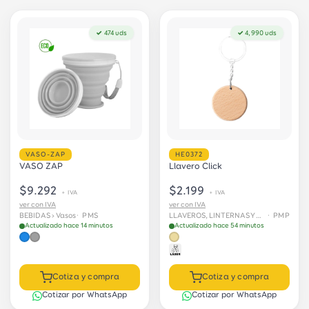
✓ 474 uds
✓ 4,990 uds
VASO-ZAP
HE0372
VASO ZAP
Llavero Click
$9.292
$2.199
+ IVA
+ IVA
ver con IVA
ver con IVA
BEBIDAS › Vasos
· PMS
LLAVEROS, LINTERNAS Y HERRAMIENTAS
· PMP
Actualizado hace 14 minutos
Actualizado hace 54 minutos
Cotiza y compra
Cotiza y compra
Cotizar por WhatsApp
Cotizar por WhatsApp