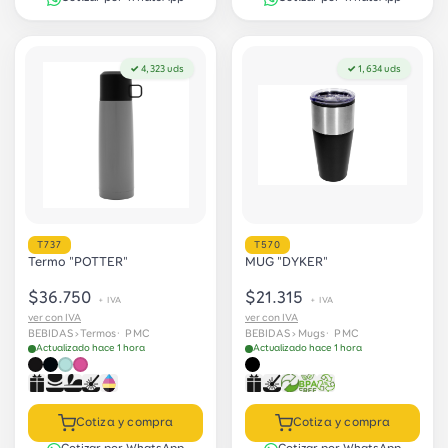
✓ 4,323 uds
✓ 1,634 uds
T737
T570
Termo "POTTER"
MUG "DYKER"
$36.750
$21.315
+ IVA
+ IVA
ver con IVA
ver con IVA
BEBIDAS › Termos
· PMC
BEBIDAS › Mugs
· PMC
Actualizado hace 1 hora
Actualizado hace 1 hora
Cotiza y compra
Cotiza y compra