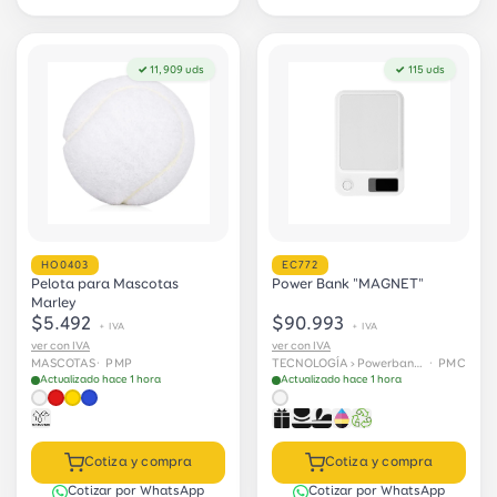
✓ 11,909 uds
✓ 115 uds
HO0403
EC772
Pelota para Mascotas
Power Bank "MAGNET"
Marley
$5.492
$90.993
+ IVA
+ IVA
ver con IVA
ver con IVA
MASCOTAS
· PMP
TECNOLOGÍA › Powerbank y baterías
· PMC
Actualizado hace 1 hora
Actualizado hace 1 hora
Cotiza y compra
Cotiza y compra
Cotizar por WhatsApp
Cotizar por WhatsApp