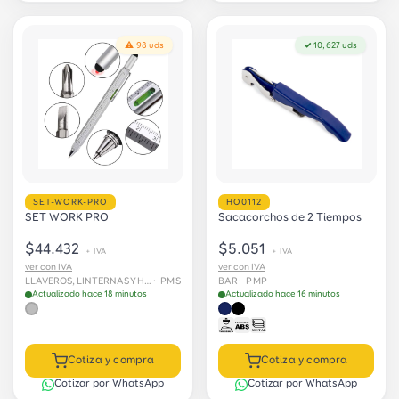
⚠ 98 uds
✓ 10,627 uds
SET-WORK-PRO
HO0112
SET WORK PRO
Sacacorchos de 2 Tiempos
$44.432
$5.051
+ IVA
+ IVA
ver con IVA
ver con IVA
LLAVEROS, LINTERNAS Y HERRAMIENTAS
· PMS
BAR
· PMP
Actualizado hace 18 minutos
Actualizado hace 16 minutos
Cotiza y compra
Cotiza y compra
Cotizar por WhatsApp
Cotizar por WhatsApp