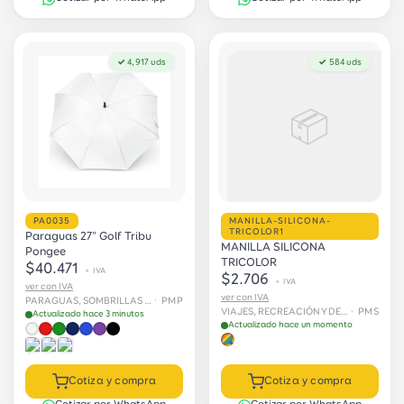
✓ 4,917 uds
✓ 584 uds
📦
PA0035
MANILLA-SILICONA-
TRICOLOR1
Paraguas 27" Golf Tribu
MANILLA SILICONA
Pongee
TRICOLOR
$40.471
+ IVA
$2.706
+ IVA
ver con IVA
ver con IVA
PARAGUAS, SOMBRILLAS E IMPERMEABLES
· PMP
VIAJES, RECREACIÓN Y DEPORTES › Deportes
· PMS
Actualizado hace 3 minutos
Actualizado hace un momento
Cotiza y compra
Cotiza y compra