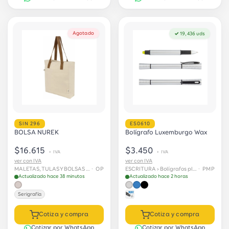
Agotado
✓ 19,436 uds
SIN 296
ES0610
BOLSA NUREK
Bolígrafo Luxemburgo Wax
$16.615
$3.450
+ IVA
+ IVA
ver con IVA
ver con IVA
MALETAS, TULAS Y BOLSAS › Bolsas
· OP
ESCRITURA › Bolígrafos plásticos
· PMP
Actualizado hace 38 minutos
Actualizado hace 2 horas
Serigrafía
Cotiza y compra
Cotiza y compra
Cotizar por WhatsApp
Cotizar por WhatsApp