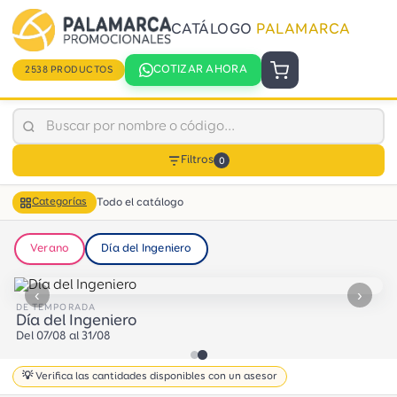
CATÁLOGO
PALAMARCA
COTIZAR AHORA
2538 PRODUCTOS
Filtros
0
Todo el catálogo
Categorías
Verano
Día del Ingeniero
‹
›
DE TEMPORADA
Día del Ingeniero
Del 07/08 al 31/08
💡 Verifica las cantidades disponibles con un asesor