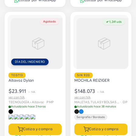
Cotizar por WhatsApp
Cotizar por WhatsApp
Agotado
✓ 1,241 uds
📦
📦
DÍA DEL INGENIERO
TE0713
SIN 920
Altavoz Dylan
MOCHILA REIZIGER
$23.911
$148.073
+ IVA
+ IVA
ver con IVA
ver con IVA
TECNOLOGÍA › Altavoz
· PMP
MALETAS, TULAS Y BOLSAS › Maletas
· OP
Actualizado hace 3 horas
Actualizado hace 38 minutos
Serigrafía / Bordado
Cotiza y compra
Cotiza y compra