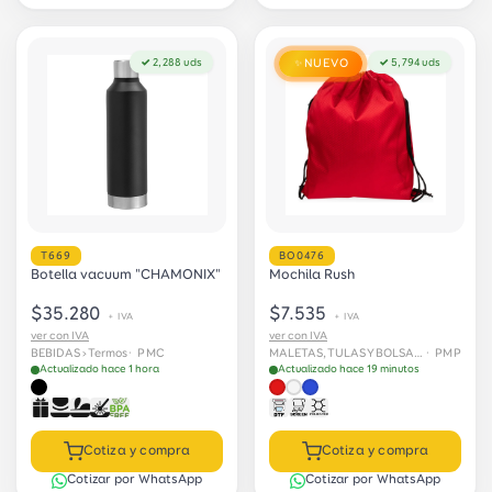
✓ 2,288 uds
NUEVO
✓ 5,794 uds
✨
T669
BO0476
Botella vacuum "CHAMONIX"
Mochila Rush
$35.280
$7.535
+ IVA
+ IVA
ver con IVA
ver con IVA
BEBIDAS › Termos
· PMC
MALETAS, TULAS Y BOLSAS › Tulas
· PMP
Actualizado hace 1 hora
Actualizado hace 19 minutos
Cotiza y compra
Cotiza y compra
Cotizar por WhatsApp
Cotizar por WhatsApp