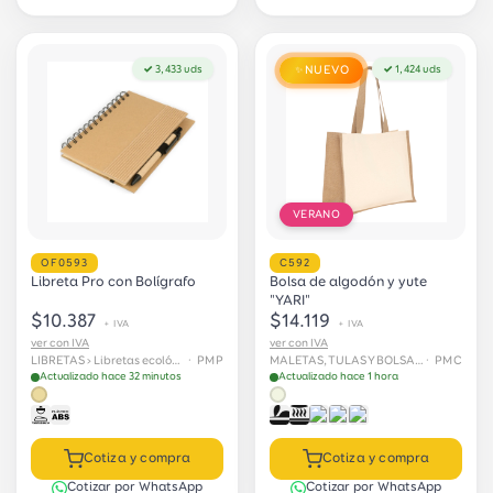
✓ 3,433 uds
NUEVO
✓ 1,424 uds
✨
VERANO
OF0593
C592
Libreta Pro con Bolígrafo
Bolsa de algodón y yute
"YARI"
$10.387
$14.119
+ IVA
+ IVA
ver con IVA
ver con IVA
LIBRETAS › Libretas ecológicas
· PMP
MALETAS, TULAS Y BOLSAS › Bolsas
· PMC
Actualizado hace 32 minutos
Actualizado hace 1 hora
Cotiza y compra
Cotiza y compra
Cotizar por WhatsApp
Cotizar por WhatsApp