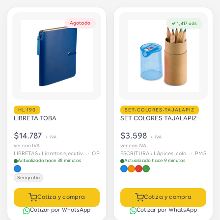
Agotado
✓ 1,417 uds
HL 190
SET-COLORES-TAJALAPIZ
LIBRETA TOBA
SET COLORES TAJALAPIZ
$14.787
$3.598
+ IVA
+ IVA
ver con IVA
ver con IVA
LIBRETAS › Libretas ejecutivas
· OP
ESCRITURA › Lápices, colores y crayolas
· PMS
Actualizado hace 38 minutos
Actualizado hace 9 minutos
Serigrafía
Cotiza y compra
Cotiza y compra
Cotizar por WhatsApp
Cotizar por WhatsApp