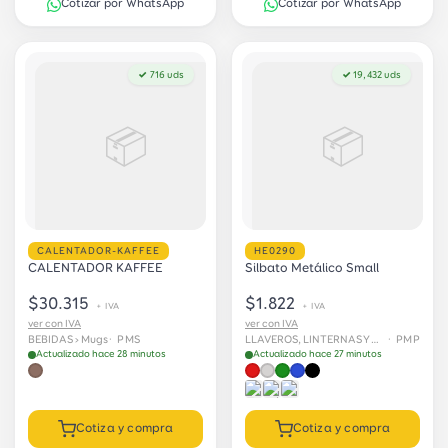
Cotizar por WhatsApp
Cotizar por WhatsApp
✓ 716 uds
✓ 19,432 uds
📦
📦
CALENTADOR-KAFFEE
HE0290
CALENTADOR KAFFEE
Silbato Metálico Small
$30.315
$1.822
+ IVA
+ IVA
ver con IVA
ver con IVA
BEBIDAS › Mugs
· PMS
LLAVEROS, LINTERNAS Y HERRAMIENTAS
· PMP
Actualizado hace 28 minutos
Actualizado hace 27 minutos
Cotiza y compra
Cotiza y compra