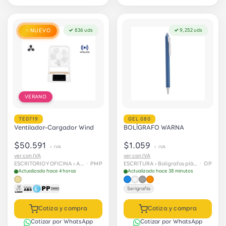
NUEVO
✓ 836 uds
✓ 9,252 uds
✨
VERANO
TE0719
GEL 080
Ventilador-Cargador Wind
BOLÍGRAFO WARNA
$50.591
$1.059
+ IVA
+ IVA
ver con IVA
ver con IVA
ESCRITORIO Y OFICINA › Accesorios de escritorio
· PMP
ESCRITURA › Bolígrafos plásticos
· OP
Actualizado hace 4 horas
Actualizado hace 38 minutos
Serigrafía
Cotiza y compra
Cotiza y compra
Cotizar por WhatsApp
Cotizar por WhatsApp