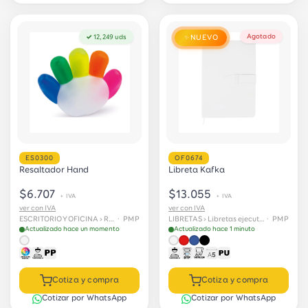
Agotado
✓ 12,249 uds
NUEVO
✨
ES0300
OF0674
Resaltador Hand
Libreta Kafka
$6.707
$13.055
+ IVA
+ IVA
ver con IVA
ver con IVA
ESCRITORIO Y OFICINA › Resaltadores
· PMP
LIBRETAS › Libretas ejecutivas
· PMP
Actualizado hace un momento
Actualizado hace 1 minuto
Cotiza y compra
Cotiza y compra
Cotizar por WhatsApp
Cotizar por WhatsApp