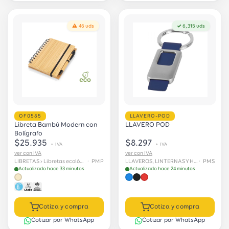
⚠ 46 uds
✓ 6,315 uds
OF0585
LLAVERO-POD
Libreta Bambú Modern con
LLAVERO POD
Bolígrafo
$25.935
$8.297
+ IVA
+ IVA
ver con IVA
ver con IVA
LIBRETAS › Libretas ecológicas
· PMP
LLAVEROS, LINTERNAS Y HERRAMIENTAS
· PMS
Actualizado hace 33 minutos
Actualizado hace 24 minutos
Cotiza y compra
Cotiza y compra
Cotizar por WhatsApp
Cotizar por WhatsApp